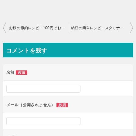
投
お麩の節約レシピ・100円でおつりがくる水菜と麩の卵とじ
納豆の簡単レシピ・スタミナ納豆丼
稿
ナ
コメントを残す
ビ
ゲ
名前
必須
ー
シ
ョ
ン
メール（公開されません）
必須