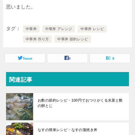
思いました。
タグ
中華丼
中華丼 アレンジ
中華丼 レシピ
中華丼 作り方
中華丼 節約レシピ
Tweet
0
0
関連記事
お麩の節約レシピ・100円でおつりがくる水菜と麩
の卵とじ
なすの簡単レシピ・なすの蒲焼き丼