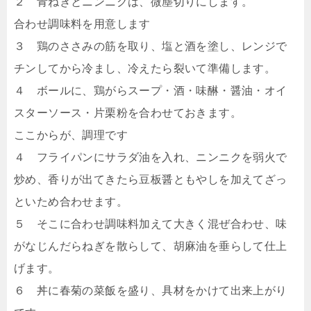
２ 青ねぎとニンニクは、微塵切りにします。
合わせ調味料を用意します
３ 鶏のささみの筋を取り、塩と酒を塗し、レンジで
チンしてから冷まし、冷えたら裂いて準備します。
４ ボールに、鶏がらスープ・酒・味醂・醤油・オイ
スターソース・片栗粉を合わせておきます。
ここからが、調理です
４ フライパンにサラダ油を入れ、ニンニクを弱火で
炒め、香りが出てきたら豆板醤ともやしを加えてざっ
といため合わせます。
５ そこに合わせ調味料加えて大きく混ぜ合わせ、味
がなじんだらねぎを散らして、胡麻油を垂らして仕上
げます。
６ 丼に春菊の菜飯を盛り、具材をかけて出来上がり