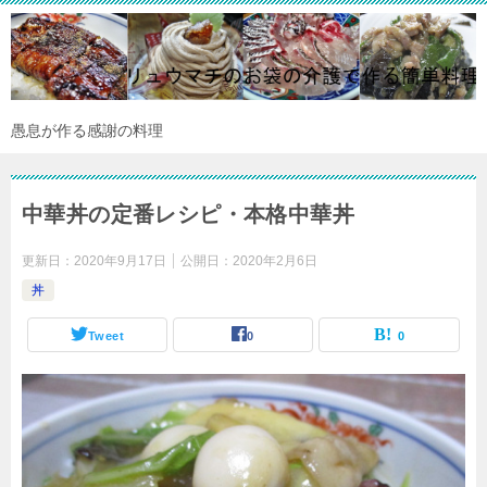
愚息が作る感謝の料理
中華丼の定番レシピ・本格中華丼
更新日：
2020年9月17日
公開日：
2020年2月6日
丼
Tweet
0
0