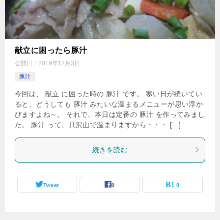
献立に困ったら豚汁
公開日：
2019年12月3日
豚汁
今回は、 献立 に困った時の 豚汁 です。 寒い日が続いてい
ると、どうしても 豚汁 みたいな温まるメニューが思い浮か
びますよね～。 それで、本日は定番の 豚汁 を作ってみまし
た。 豚汁 って、具沢山で温まりますから・・・ […]
続きを読む
Tweet
0
0