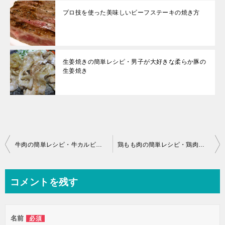
プロ技を使った美味しいビーフステーキの焼き方
生姜焼きの簡単レシピ・男子が大好きな柔らか豚の
生姜焼き
投
牛肉の簡単レシピ・牛カルビのスタミナ焼き
鶏もも肉の簡単レシピ・鶏肉の木の芽焼き
稿
ナ
コメントを残す
ビ
ゲ
名前
必須
ー