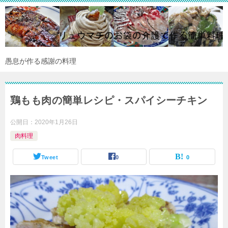
愚息が作る感謝の料理
鶏もも肉の簡単レシピ・スパイシーチキン
公開日：
2020年1月26日
肉料理
Tweet
0
0