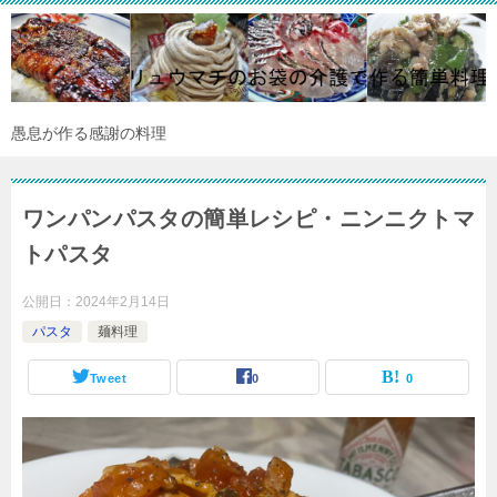
愚息が作る感謝の料理
ワンパンパスタの簡単レシピ・ニンニクトマ
トパスタ
公開日：
2024年2月14日
パスタ
麺料理
Tweet
0
0