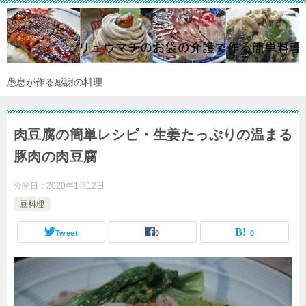
愚息が作る感謝の料理
肉豆腐の簡単レシピ・生姜たっぷりの温まる
豚肉の肉豆腐
公開日：
2020年1月12日
豆料理
Tweet
0
0