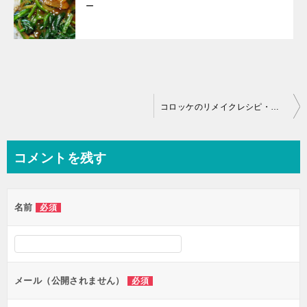
ー
投
コロッケのリメイクレシピ・コロッケうどん
稿
ナ
コメントを残す
ビ
ゲ
名前
必須
ー
シ
ョ
ン
メール（公開されません）
必須