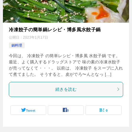
冷凍餃子の簡単鍋レシピ・博多風水餃子鍋
公開日：
2023年1月17日
鍋料理
今回は、 冷凍餃子 の簡単レシピ・博多風 水餃子鍋 です。
最近、よく購入するドラッグストアで 味の素の冷凍水餃子
が売ってなくて・・・。 以前は、 冷凍餃子 をスープに入れ
て煮てました。 そうすると、皮がでろ〜んとなっ […]
続きを読む
Tweet
0
0