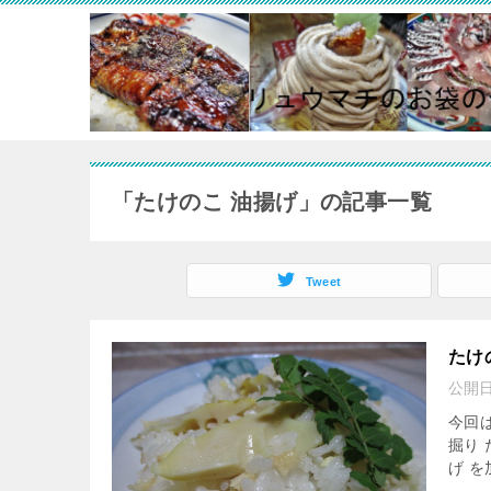
「たけのこ 油揚げ」の記事一覧
Tweet
たけ
公開
今回は
掘り
げ 