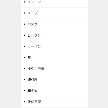
スィーツ
スープ
パスタ
ビーフン
ラーメン
丼
冷やし中華
卵料理
和え物
徒然日記