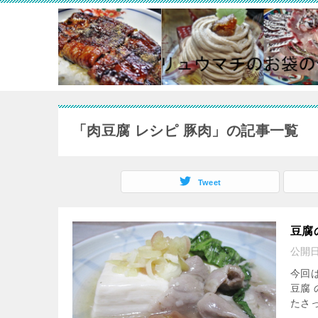
「肉豆腐 レシピ 豚肉」の記事一覧
Tweet
豆腐
公開
今回は
豆腐
たさっ