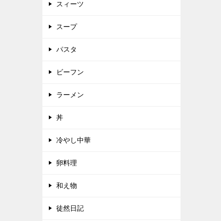
スィーツ
スープ
パスタ
ビーフン
ラーメン
丼
冷やし中華
卵料理
和え物
徒然日記