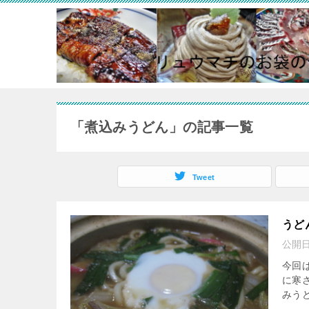
「煮込みうどん」の記事一覧
Tweet
うど
公開
今回は
に寒
みうど