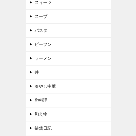
スィーツ
スープ
パスタ
ビーフン
ラーメン
丼
冷やし中華
卵料理
和え物
徒然日記