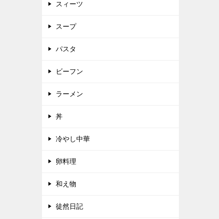
スィーツ
スープ
パスタ
ビーフン
ラーメン
丼
冷やし中華
卵料理
和え物
徒然日記