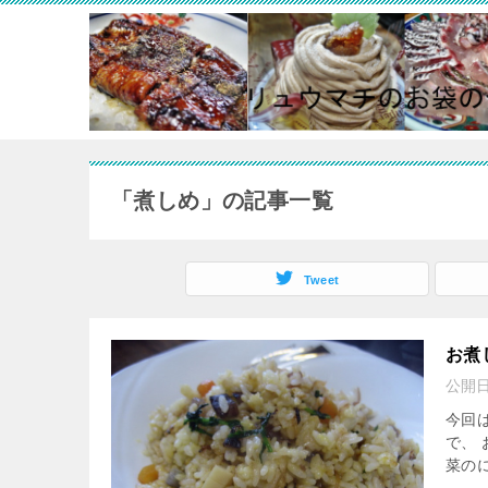
「煮しめ」の記事一覧
Tweet
お煮
公開
今回は
で、 
菜のに