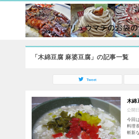
「木綿豆腐 麻婆豆腐」の記事一覧
Tweet
木綿
公開
今回は
料理長
斬新な