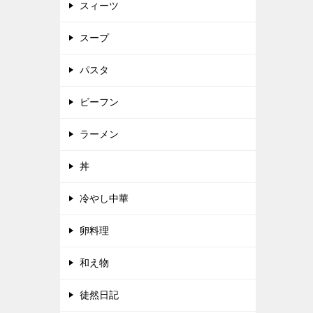
スィーツ
スープ
パスタ
ビーフン
ラーメン
丼
冷やし中華
卵料理
和え物
徒然日記