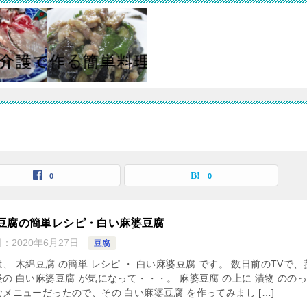
0
0
豆腐の簡単レシピ・白い麻婆豆腐
日：
2020年6月27日
豆腐
、 木綿豆腐 の簡単 レシピ ・ 白い麻婆豆腐 です。 数日前のTVで、
の 白い麻婆豆腐 が気になって・・・。 麻婆豆腐 の上に 漬物 のの
メニューだったので、その 白い麻婆豆腐 を作ってみまし […]