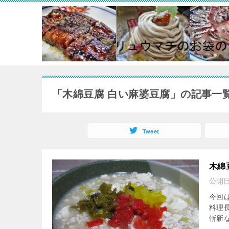
「木綿豆腐 白い麻婆豆腐」の記事一
Tweet
木綿
公開
今回は
料理長
斬新な