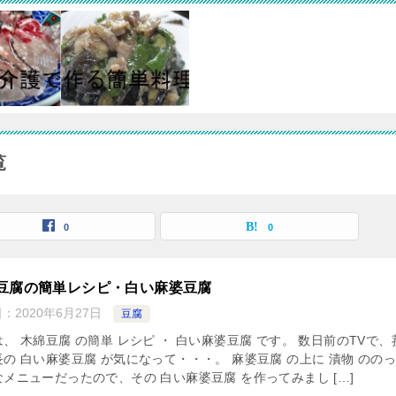
覧
0
0
豆腐の簡単レシピ・白い麻婆豆腐
日：
2020年6月27日
豆腐
、 木綿豆腐 の簡単 レシピ ・ 白い麻婆豆腐 です。 数日前のTVで、
の 白い麻婆豆腐 が気になって・・・。 麻婆豆腐 の上に 漬物 のの
メニューだったので、その 白い麻婆豆腐 を作ってみまし […]