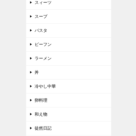
スィーツ
スープ
パスタ
ビーフン
ラーメン
丼
冷やし中華
卵料理
和え物
徒然日記