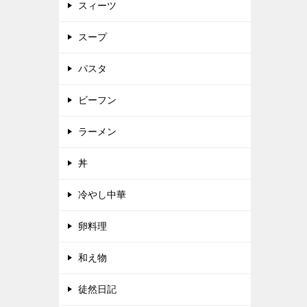
スィーツ
スープ
パスタ
ビーフン
ラーメン
丼
冷やし中華
卵料理
和え物
徒然日記