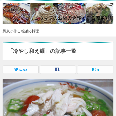
愚息が作る感謝の料理
「冷やし和え麺」の記事一覧
Tweet
0
0