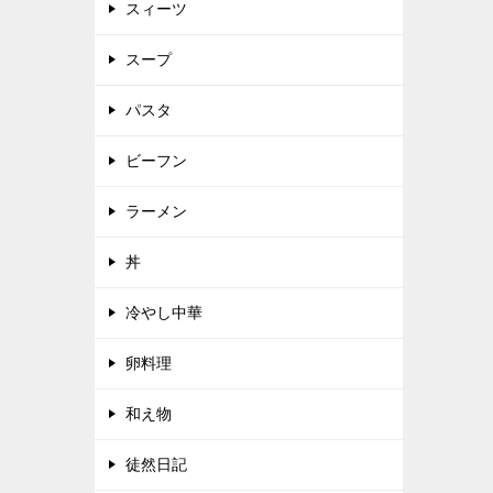
スィーツ
スープ
パスタ
ビーフン
ラーメン
丼
冷やし中華
卵料理
和え物
徒然日記